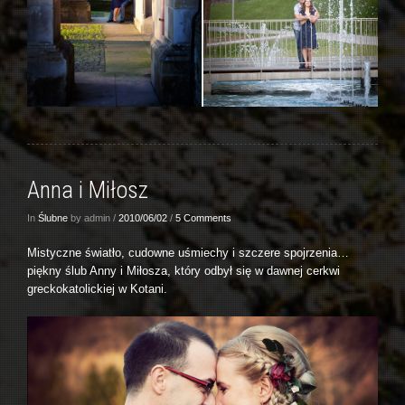
Anna i Miłosz
In
Ślubne
by admin /
2010/06/02
/
5 Comments
Mistyczne światło, cudowne uśmiechy i szczere spojrzenia…
piękny ślub Anny i Miłosza, który odbył się w dawnej cerkwi
greckokatolickiej w Kotani.