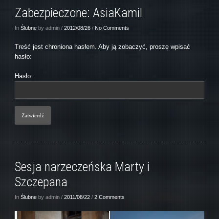
Zabezpieczone: AsiaKamil
In
Ślubne
by admin /
2012/08/26
/
No Comments
Treść jest chroniona hasłem. Aby ją zobaczyć, proszę wpisać
hasło:
Hasło:
Sesja narzeczeńska Marty i
Szczepana
In
Ślubne
by admin /
2011/08/22
/
2 Comments