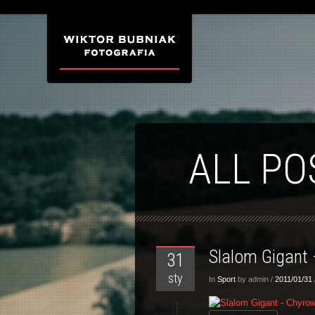
ALL PO
Slalom Gigant
31
sty
In
Sport
by admin /
2011/01/31